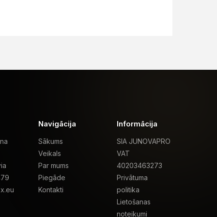
Navigācija
Informācija
ona
Sākums
SIA JUNOVAPRO
Veikals
VAT
ia
Par mums
40203463273
479
Piegāde
Privātuma
x.eu
Kontakti
politika
Lietošanas
noteikumi