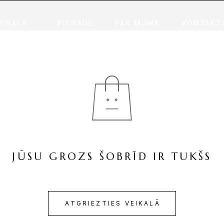
EIKALS
PIEGĀDE
PAR MUMS
KONTAKT
JŪSU GROZS ŠOBRĪD IR TUKŠS
ATGRIEZTIES VEIKALĀ