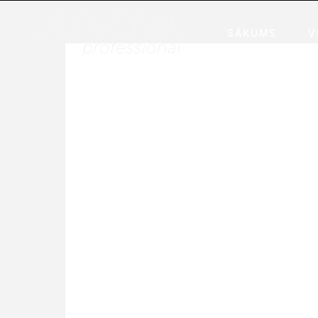
SĀKUMS
V