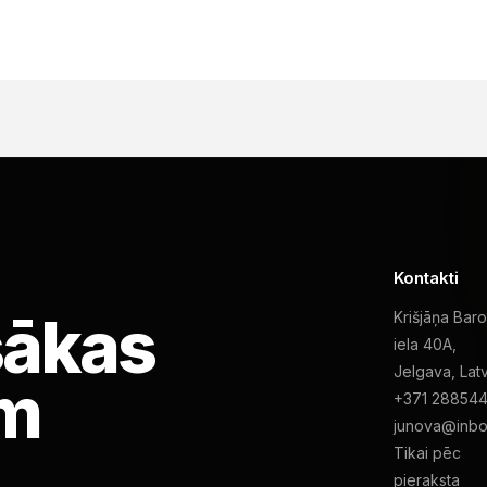
Kontakti
sākas
Krišjāņa Bar
iela 40A,
Jelgava, Latv
em
+371 28854
junova@inbo
Tikai pēc
pieraksta