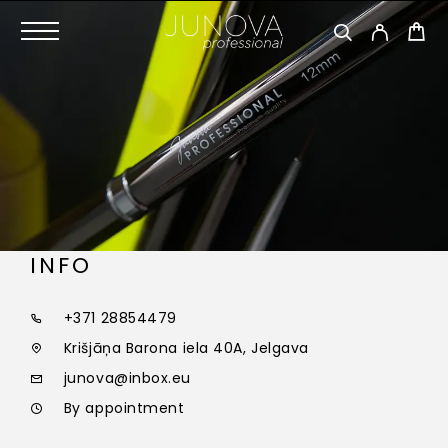
INFO
+371 28854479
Krišjāņa Barona iela 40A, Jelgava
junova@inbox.eu
By appointment