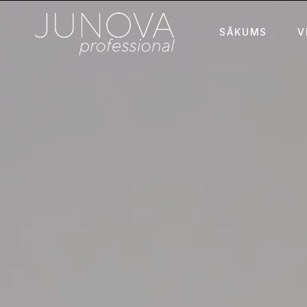
SĀKUMS
V