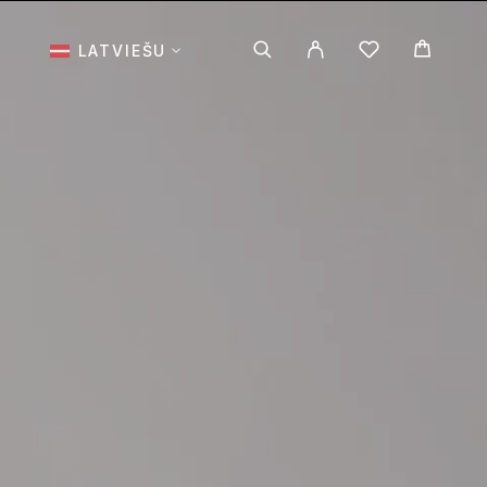
I
LATVIEŠU