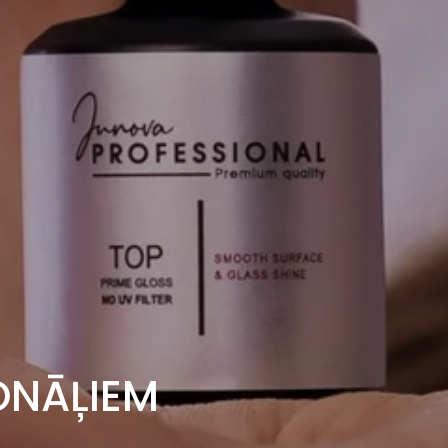
ONĀĻIEM