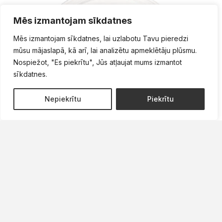
Mēs izmantojam sīkdatnes
Mēs izmantojam sīkdatnes, lai uzlabotu Tavu pieredzi
mūsu mājaslapā, kā arī, lai analizētu apmeklētāju plūsmu.
Nospiežot, "Es piekrītu", Jūs atļaujat mums izmantot
sīkdatnes.
1
Nepiekrītu
Piekrītu