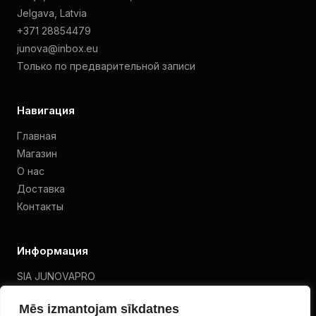
Jelgava, Latvia
+371 28854479
junova@inbox.eu
Только по предварительной записи
Навигация
Главная
Магазин
О нас
Доставка
Контакты
Информация
SIA JUNOVAPRO
VAT 40203463273
Mēs izmantojam sīkdatnes
Политика конфиденциальности