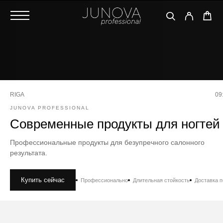
RIGA
09
JUNOVA PROFESSIONAL
Современные продукты для ногтей
Профессиональные продукты для безупречного салонного
результата.
Купить сейчас
Профессионально
Длительная стойкость
Доставка 