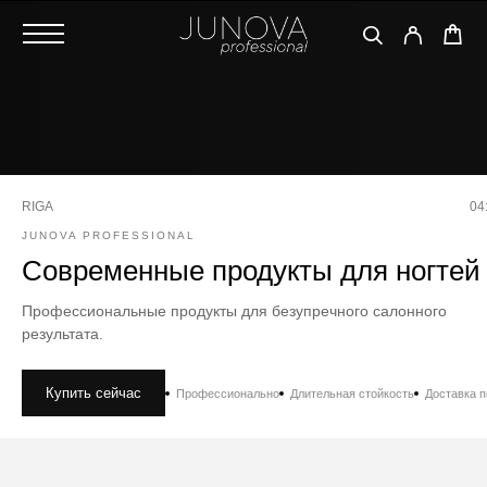
RIGA
04
JUNOVA PROFESSIONAL
Современные продукты для ногтей
Профессиональные продукты для безупречного салонного
результата.
Купить сейчас
Профессионально
Длительная стойкость
Доставка 