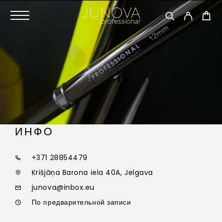
ИНФО
+371 28854479
Krišjāņa Barona iela 40A, Jelgava
junova@inbox.eu
По предварительной записи