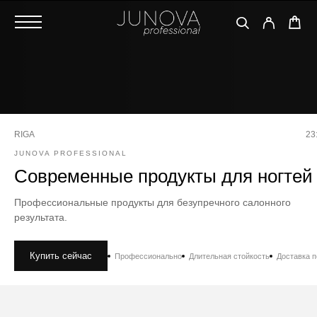
RIGA
23
JUNOVA PROFESSIONAL
Современные продукты для ногтей
Профессиональные продукты для безупречного салонного
результата.
Купить сейчас
Профессионально
Длительная стойкость
Доставка 