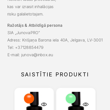
kas var izraisit inhalācijas
risku galalietotajam.
Ražotājs & Atbildīgā persona
SIA „JunovaPRO”
Adress: Krišjaņa Barona iela 40A, Jelgava, LV-3001
Tel: +37128854479
E-mail: junova@inbox.eu
SAISTĪTIE PRODUKTI