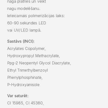
naga plātnes un veikt
nagu modelēšanu.
leteicamais polimerizācijas laiks:
60-90 sekundes LED
vai UV/LED lampā.
Sastāvs (INCI):
Acrylates Copolymer,
Hydroxypropyl Methacrylate,
Ppg-2 Neopentyl Glycol Diacrylate,
Ethyl Trimethylbenzoyl
Phenylphosphinate,
P-Hydroxyanisole
Var saturēt:
CI 15985, CI 45380,