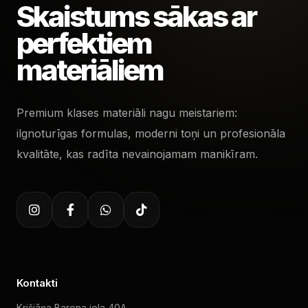
Skaistums sākas ar
perfektiem
materiāliem
Premium klases materiāli nagu meistariem:
ilgnoturīgas formulas, moderni toņi un profesionāla
kvalitāte, kas radīta nevainojamam manikīram.
Kontakti
Krišjāņa Barona iela 40A,