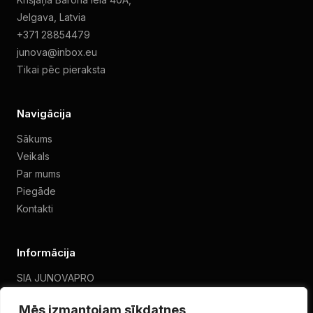
Jelgava, Latvia
+371 28854479
junova@inbox.eu
Tikai pēc pieraksta
Navigācija
Sākums
Veikals
Par mums
Piegāde
Kontakti
Informācija
SIA JUNOVAPRO
VAT 40203463273
Mēs izmantojam sīkdatnes
Privātuma politika