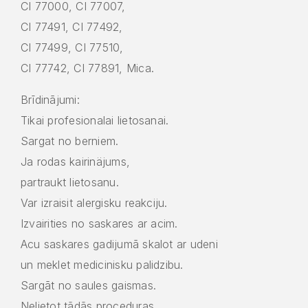
CI 77000, CI 77007,
CI 77491, CI 77492,
CI 77499, CI 77510,
CI 77742, CI 77891, Mica.
Brīdinājumi:
Tikai profesionalai lietosanai.
Sargat no berniem.
Ja rodas kairinäjums,
partraukt lietosanu.
Var izraisit alergisku reakciju.
Izvairities no saskares ar acim.
Acu saskares gadijumā skalot ar udeni
un meklet medicinisku palidzibu.
Sargāt no saules gaismas.
Nelietot tãdãs proceduras,