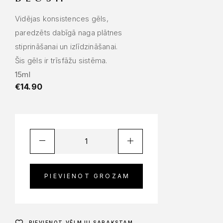
Vidējas konsistences gēls,
paredzēts dabīgā naga plātnes
stiprināšanai un izlīdzināšanai.
Šis gēls ir trīsfāžu sistēma.
15ml
€
14.90
PIEVIENOT GROZAM
PIEVIENOT VĒLMJU SARAKSTAM