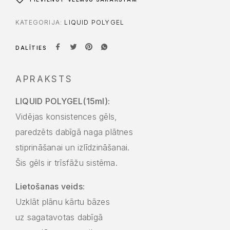
KATEGORIJA:
LIQUID POLYGEL
DALĪTIES
APRAKSTS
LIQUID POLYGEL(15ml):
Vidējas konsistences gēls,
paredzēts dabīgā naga plātnes
stiprināšanai un izlīdzināšanai.
Šis gēls ir trīsfāžu sistēma.
Lietošanas veids:
Uzklāt plānu kārtu bāzes
uz sagatavotas dabīgā