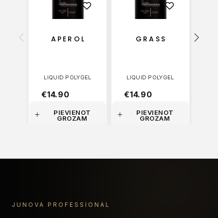
APEROL
GRASS
LIQUID POLYGEL
LIQUID POLYGEL
LI
€
14.90
€
14.90
€
1
PIEVIENOT
PIEVIENOT
GROZAM
GROZAM
JUNOVA PROFESSIONAL