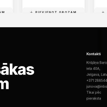
AM
PIEVIENOT GROZAM
Kontakti
sākas
Krišjāņa Bar
iela 40A,
Jelgava, Latv
em
+371 28854
junova@inbo
Tikai pēc
pieraksta