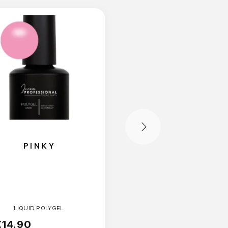
PINKY
APEROL
LIQUID POLYGEL
LIQUID POLYGEL
€
14.90
€
14.90