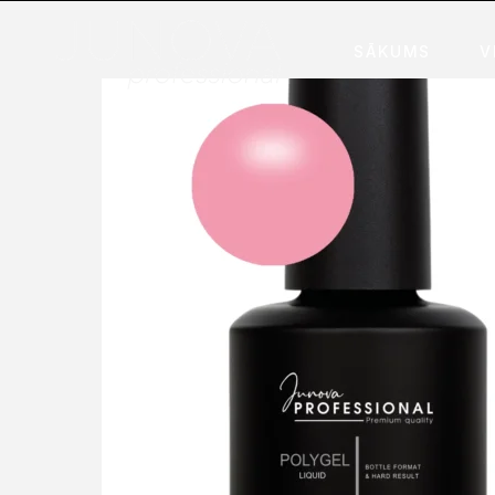
SĀKUMS
V