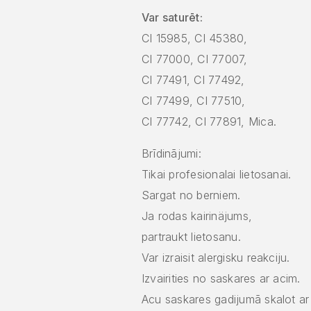
Var saturēt:
CI 15985, CI 45380,
CI 77000, CI 77007,
CI 77491, CI 77492,
CI 77499, CI 77510,
CI 77742, CI 77891, Mica.
Brīdinājumi:
Tikai profesionalai lietosanai.
Sargat no berniem.
Ja rodas kairinäjums,
partraukt lietosanu.
Var izraisit alergisku reakciju.
Izvairities no saskares ar acim.
Acu saskares gadijumā skalot ar