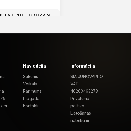
PIEVIENOT GROZAM
PIEVIENOT GRO
Navigācija
Informācija
ona
Sākums
SIA JUNOVAPRO
Veikals
VAT
ia
Par mums
40203463273
479
Piegāde
Privātuma
x.eu
Kontakti
politika
Lietošanas
noteikumi