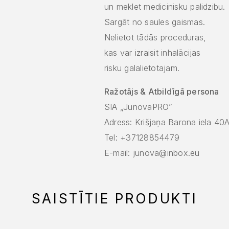
un meklet medicinisku palidzibu.
Sargāt no saules gaismas.
Nelietot tãdãs proceduras,
kas var izraisit inhalācijas
risku galalietotajam.
Ražotājs & Atbildīgā persona
SIA „JunovaPRO”
Adress: Krišjaņa Barona iela 40
Tel: +37128854479
E-mail: junova@inbox.eu
SAISTĪTIE PRODUKTI