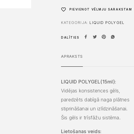
PIEVIENOT VĒLMJU SARAKSTAM
KATEGORIJA:
LIQUID POLYGEL
DALĪTIES
APRAKSTS
LIQUID POLYGEL(15ml):
Vidējas konsistences gēls,
paredzēts dabīgā naga plātnes
stiprināšanai un izlīdzināšanai.
Šis gēls ir trīsfāžu sistēma.
Lietošanas veids: