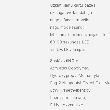
Uzklāt plānu kārtu bāzes
uz sagatavotas dabīgā
naga plātnes un veikt
nagu modelēšanu.
leteicamais polimerizācijas laiks:
60-90 sekundes LED
vai UV/LED lampā.
Sastāvs (INCI):
Acrylates Copolymer,
Hydroxypropyl Methacrylate,
Ppg-2 Neopentyl Glycol Diacryla
Ethyl Trimethylbenzoyl
Phenylphosphinate,
P-Hydroxyanisole