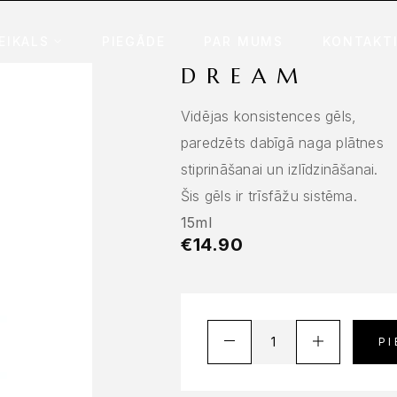
EIKALS
PIEGĀDE
PAR MUMS
KONTAKT
DREAM
Vidējas konsistences gēls,
paredzēts dabīgā naga plātnes
stiprināšanai un izlīdzināšanai.
Šis gēls ir trīsfāžu sistēma.
15ml
€
14.90
P