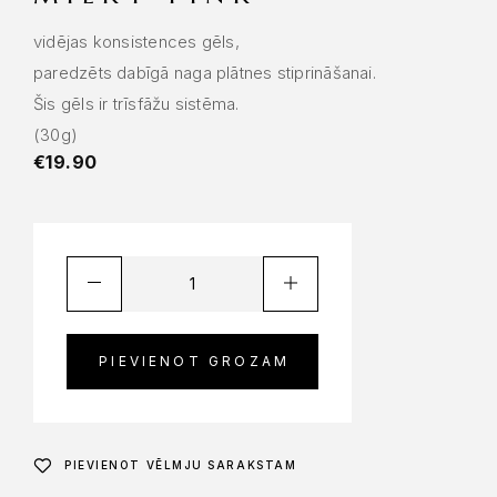
vidējas konsistences gēls,
paredzēts dabīgā naga plātnes stiprināšanai.
Šis gēls ir trīsfāžu sistēma.
(30g)
€
19.90
PIEVIENOT GROZAM
PIEVIENOT VĒLMJU SARAKSTAM