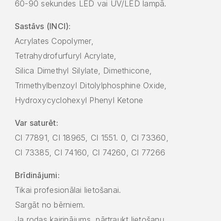
60-90 sekundes LED vai UV/LED lampā.
Sastāvs (INCI):
Acrylates Copolymer,
Tetrahydrofurfuryl Acrylate,
Silica Dimethyl Silylate, Dimethicone,
Trimethylbenzoyl Ditolylphosphine Oxide,
Hydroxycyclohexyl Phenyl Ketone
Var saturēt:
CI 77891, CI 18965, CI 1551. 0, CI 73360,
CI 73385, CI 74160, CI 74260, CI 77266
Brīdinājumi:
Tikai profesionālai lietošanai.
Sargāt no bērniem.
Ja rodas kairinājums, pārtraukt lietošanu.