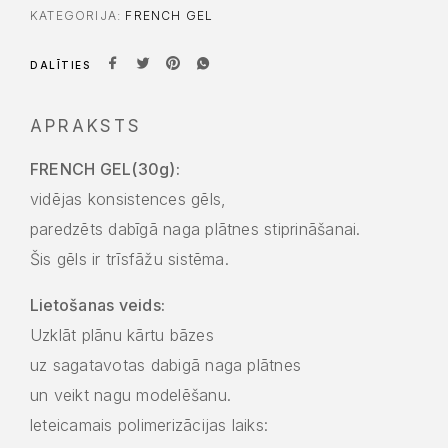
KATEGORIJA:
FRENCH GEL
DALĪTIES
APRAKSTS
FRENCH GEL(30g):
vidējas konsistences gēls,
paredzēts dabīgā naga plātnes stiprināšanai.
Šis gēls ir trīsfāžu sistēma.
Lietošanas veids:
Uzklāt plānu kārtu bāzes
uz sagatavotas dabigā naga plātnes
un veikt nagu modelēšanu.
leteicamais polimerizācijas laiks: