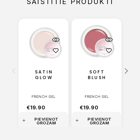
SAISTĪTIE PRODUKTI
SATIN
SOFT
GLOW
BLUSH
FRENCH GEL
FRENCH GEL
€
19.90
€
19.90
€
1
PIEVIENOT
PIEVIENOT
GROZAM
GROZAM