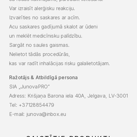
Var izraisīt alerģisku reakciju.
Izvairīties no saskares ar acīm.
Acu saskares gadījumā skalot ar ūdeni
un meklēt medicīnisku palīdzību.
Sargāt no saules gaismas.
Nelietot tādās procedūrās,
kas var radīt inhalācijas risku galalietotājam.
Ražotājs & Atbildīgā persona
SIA „JunovaPRO”
Adress: Krišjaņa Barona iela 40A, Jelgava, LV-3001
Tel: +37128854479
E-mail: junova@inbox.eu