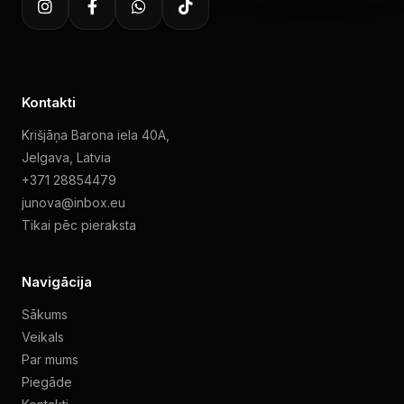
Kontakti
Krišjāņa Barona iela 40A,
Jelgava, Latvia
+371 28854479
junova@inbox.eu
Tikai pēc pieraksta
Navigācija
Sākums
Veikals
Par mums
Piegāde