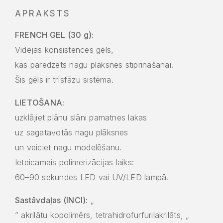
APRAKSTS
FRENCH GEL (30 g):
Vidējas konsistences gēls,
kas paredzēts nagu plāksnes stiprināšanai.
Šis gēls ir trīsfāzu sistēma.
LIETOŠANA:
uzklājiet plānu slāni pamatnes lakas
uz sagatavotās nagu plāksnes
un veiciet nagu modelēšanu.
Ieteicamais polimerizācijas laiks:
60–90 sekundes LED vai UV/LED lampā.
Sastāvdaļas (INCI):
„
” akrilātu kopolimērs, tetrahidrofurfurilakrilāts, „