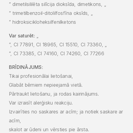
” dimetilsililēta silīcija dioksīda, dimetikons, „
” trimetilbenzoil-ditolilfosfīna oksīds, „
” hidroksicikloheksilfenilketons
Var saturēt:
„
”, CI 77891, CI 18965, CI 15510, CI 73360, „
”, CI 73385, CI 74160, CI 74260, CI 77266
BRĪDINĀJUMS:
Tikai profesionālai lietošanai,
Glabāt bērniem nepieejamā vietā.
Pārtraukt lietošanu, ja rodas kairinājums.
Var izraisīt alerģisku reakciju.
Izvairīties no saskares ar acīm; ja notiek saskare ar
acīm,
skalot ar ūdeni un vērsties pie ārsta.