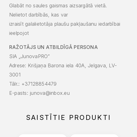
Glabāt no saules gaismas aizsargātā vietā.
Nelietot darbībās, kas var
izraisīt galalietotāja plaušu pakļaušanu iedarbībai
ieelpojot
RAŽOTĀJS UN ATBILDĪGĀ PERSONA
SIA „JunovaPRO”
Adrese: Krišjaņa Barona iela 40A, Jelgava, LV-
3001
Tālr.: +37128854479
E-pasts: junova@inbox.eu
SAISTĪTIE PRODUKTI