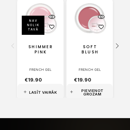
NAV
NOLIK
TAVĀ
SHIMMER
SOFT
C
PINK
BLUSH
FRENCH GEL
FRENCH GEL
€
19.90
€
19.90
€
1
PIEVIENOT
LASĪT VAIRĀK
GROZAM