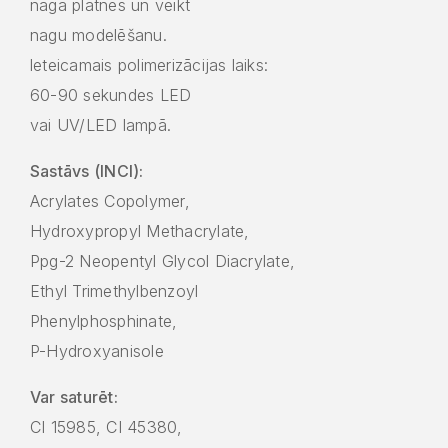
naga plātnes un veikt
nagu modelēšanu.
leteicamais polimerizācijas laiks:
60-90 sekundes LED
vai UV/LED lampā.
Sastāvs (INCI):
Acrylates Copolymer,
Hydroxypropyl Methacrylate,
Ppg-2 Neopentyl Glycol Diacrylate,
Ethyl Trimethylbenzoyl
Phenylphosphinate,
P-Hydroxyanisole
Var saturēt:
CI 15985, CI 45380,