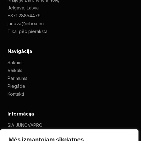
Jelgava, Latvia
+371 28854479
junova@inbox.eu
Tikai pēc pieraksta
Navigācija
Sākums
Veikals
Par mums
Piegāde
Kontakti
Informācija
SIA JUNOVAPRO
VAT 40203463273
Mēs izmantojam sīkdatnes
Privātuma politika