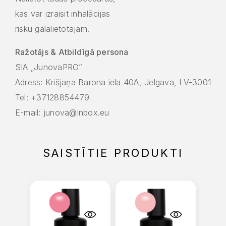
kas var izraisit inhalācijas
risku galalietotajam.
Ražotājs & Atbildīgā persona
SIA „JunovaPRO”
Adress: Krišjaņa Barona iela 40A, Jelgava, LV-3001
Tel: +37128854479
E-mail: junova@inbox.eu
SAISTĪTIE PRODUKTI