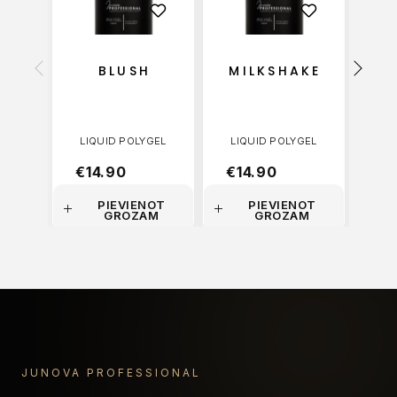
N
T
BLUSH
MILKSHAKE
LIQUID POLYGEL
LIQUID POLYGEL
LI
€
14.90
€
14.90
€
1
PIEVIENOT
PIEVIENOT
GROZAM
GROZAM
JUNOVA PROFESSIONAL