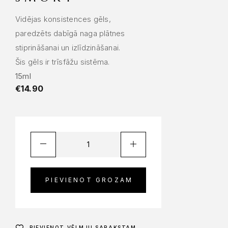
Vidējas konsistences gēls,
paredzēts dabīgā naga plātnes
stiprināšanai un izlīdzināšanai.
Šis gēls ir trīsfāžu sistēma.
15ml
€
14.90
PIEVIENOT GROZAM
PIEVIENOT VĒLMJU SARAKSTAM