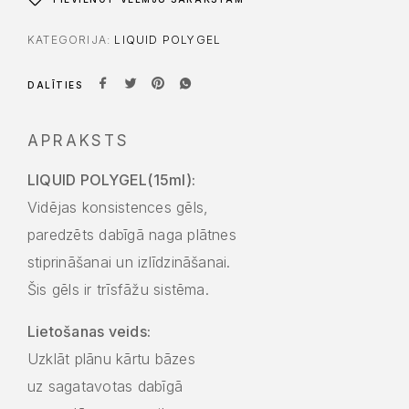
KATEGORIJA:
LIQUID POLYGEL
DALĪTIES
APRAKSTS
LIQUID POLYGEL(15ml):
Vidējas konsistences gēls,
paredzēts dabīgā naga plātnes
stiprināšanai un izlīdzināšanai.
Šis gēls ir trīsfāžu sistēma.
Lietošanas veids:
Uzklāt plānu kārtu bāzes
uz sagatavotas dabīgā