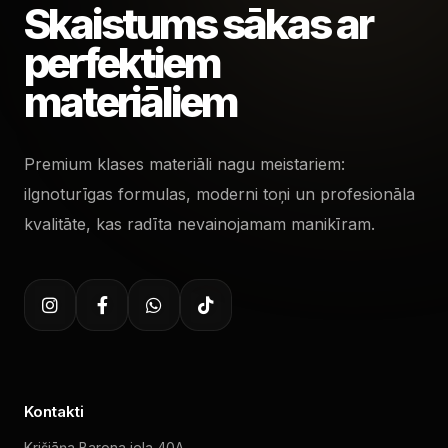
Skaistums sākas ar
perfektiem
materiāliem
Premium klases materiāli nagu meistariem:
ilgnoturīgas formulas, moderni toņi un profesionāla
kvalitāte, kas radīta nevainojamam manikīram.
Kontakti
Krišjāņa Barona iela 40A,