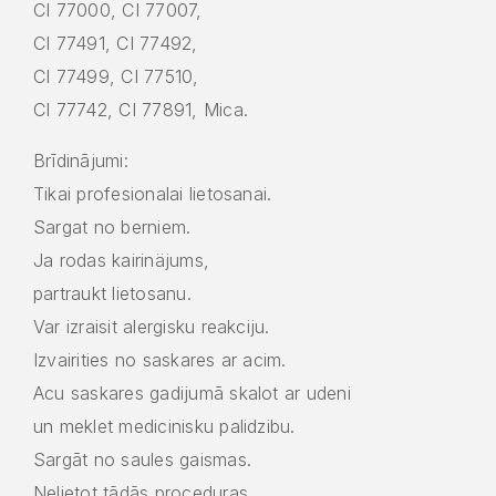
CI 77000, CI 77007,
CI 77491, CI 77492,
CI 77499, CI 77510,
CI 77742, CI 77891, Mica.
Brīdinājumi:
Tikai profesionalai lietosanai.
Sargat no berniem.
Ja rodas kairinäjums,
partraukt lietosanu.
Var izraisit alergisku reakciju.
Izvairities no saskares ar acim.
Acu saskares gadijumā skalot ar udeni
un meklet medicinisku palidzibu.
Sargāt no saules gaismas.
Nelietot tãdãs proceduras,