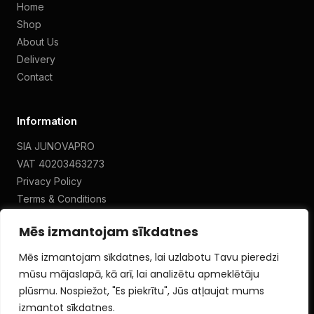
Home
Shop
About Us
Delivery
Contact
Information
SIA JUNOVAPRO
VAT 40203463273
Privacy Policy
Terms & Conditions
Mēs izmantojam sīkdatnes
Mēs izmantojam sīkdatnes, lai uzlabotu Tavu pieredzi
mūsu mājaslapā, kā arī, lai analizētu apmeklētāju
plūsmu. Nospiežot, "Es piekrītu", Jūs atļaujat mums
izmantot sīkdatnes.
© 2026 JUNOVA PROFESSIONAL. All rights reserved.